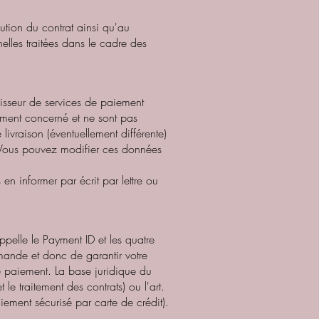
tion du contrat ainsi qu'au
lles traitées dans le cadre des
nisseur de services de paiement
ement concerné et ne sont pas
ivraison (éventuellement différente)
. Vous pouvez modifier ces données
n informer par écrit par lettre ou
ppelle le Payment ID et les quatre
mmande et donc de garantir votre
de paiement. La base juridique du
le traitement des contrats) ou l'art.
aiement sécurisé par carte de crédit).