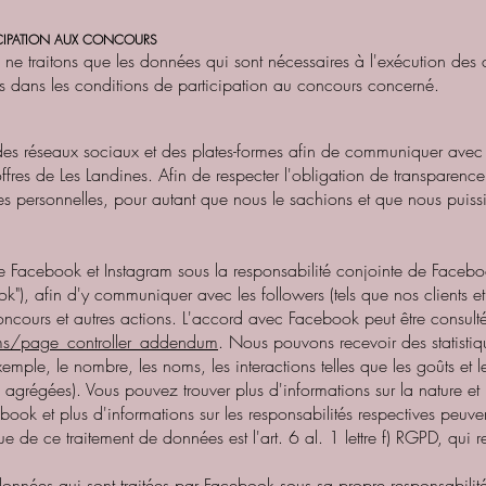
TICIPATION AUX CONCOURS
ne traitons que les données qui sont nécessaires à l'exécution des c
fs dans les conditions de participation au concours concerné.
 des réseaux sociaux et des plates-formes afin de communiquer avec le
s offres de Les Landines. Afin de respecter l'obligation de transparenc
nées personnelles, pour autant que nous le sachions et que nous puissio
de Facebook et Instagram sous la responsabilité conjointe de Fac
, afin d'y communiquer avec les followers (tels que nos clients et le
oncours et autres actions. L'accord avec Facebook peut être consulté
ms/page_controller_addendum
. Nous pouvons recevoir des statist
xemple, le nombre, les noms, les interactions telles que les goûts et 
 agrégées). Vous pouvez trouver plus d'informations sur la nature et 
cebook et plus d'informations sur les responsabilités respectives peuv
 de ce traitement de données est l'art. 6 al. 1 lettre f) RGPD, qui re
onnées qui sont traitées par Facebook sous sa propre responsabili