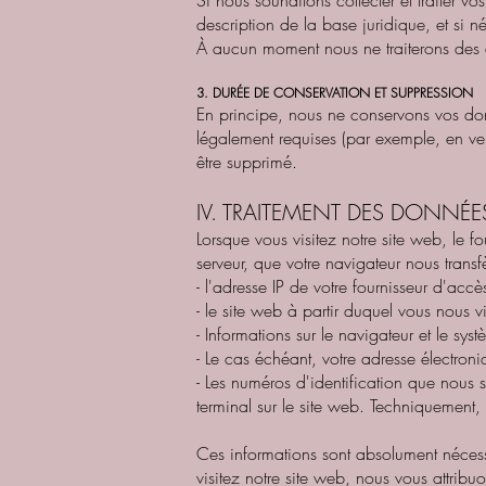
Si nous souhaitons collecter et traiter 
description de la base juridique, et si 
À aucun moment nous ne traiterons des c
3. DURÉE DE CONSERVATION ET SUPPRESSION
En principe, nous ne conservons vos donn
légalement requises (par exemple, en ver
être supprimé.
IV. TRAITEMENT DES DONNÉES
Lorsque vous visitez notre site web, le f
serveur, que votre navigateur nous trans
- l'adresse IP de votre fournisseur d'accès
- le site web à partir duquel vous nous v
- Informations sur le navigateur et le syst
- Le cas échéant, votre adresse électroni
- Les numéros d'identification que nous 
terminal sur le site web. Techniquement,
Ces informations sont absolument nécessa
visitez notre site web, nous vous attribu