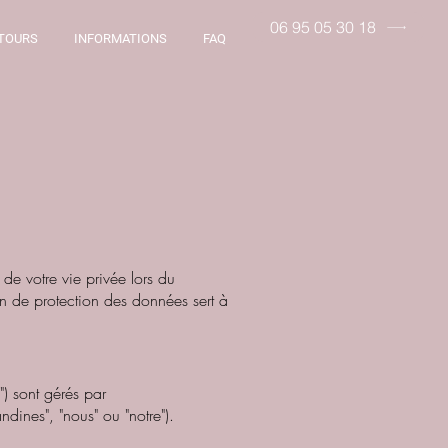
06 95 05 30 18
TOURS
INFORMATIONS
FAQ
É
de votre vie privée lors du
n de protection des données sert à
) sont gérés par
ndines", "nous" ou "notre").