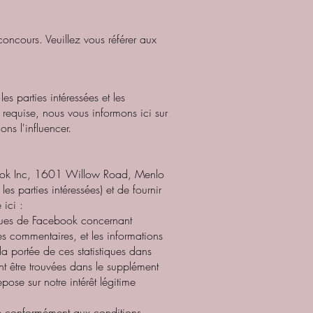
oncours. Veuillez vous référer aux
s parties intéressées et les
e requise, nous vous informons ici sur
ns l'influencer.
ebook Inc, 1601 Willow Road, Menlo
s parties intéressées) et de fournir
 ici :
iques de Facebook concernant
les commentaires, et les informations
la portée de ces statistiques dans
ent être trouvées dans le supplément
pose sur notre intérêt légitime
té conformément aux conditions