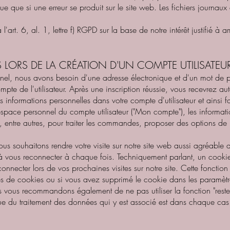
e que si une erreur se produit sur le site web. Les fichiers journaux
'art. 6, al. 1, lettre f) RGPD sur la base de notre intérêt justifié à amé
 LORS DE LA CRÉATION D'UN COMPTE UTILISATEU
nnel, nous avons besoin d'une adresse électronique et d'un mot de p
pte de l'utilisateur. Après une inscription réussie, vous recevrez 
 informations personnelles dans votre compte d'utilisateur et ainsi f
space personnel du compte utilisateur ("Mon compte"), les informatio
 entre autres, pour traiter les commandes, proposer des options de p
ous souhaitons rendre votre visite sur notre site web aussi agréable 
r à vous reconnecter à chaque fois. Techniquement parlant, un cookie 
nnecter lors de vos prochaines visites sur notre site. Cette fonction
s de cookies ou si vous avez supprimé le cookie dans les paramètr
vous recommandons également de ne pas utiliser la fonction "rester co
ique du traitement des données qui y est associé est dans chaque cas l