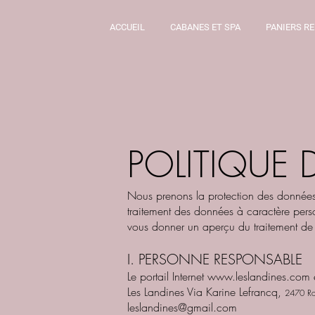
ACCUEIL
CABANES ET SPA
PANIERS R
POLITIQUE 
Nous prenons la protection des données a
traitement des données à caractère pers
vous donner un aperçu du traitement de
I. PERSONNE RESPONSABLE
Le portail Internet
www.leslandines.com
e
Les Landines Via Karine Lefrancq,
2470 Rou
leslandines@gmail.com