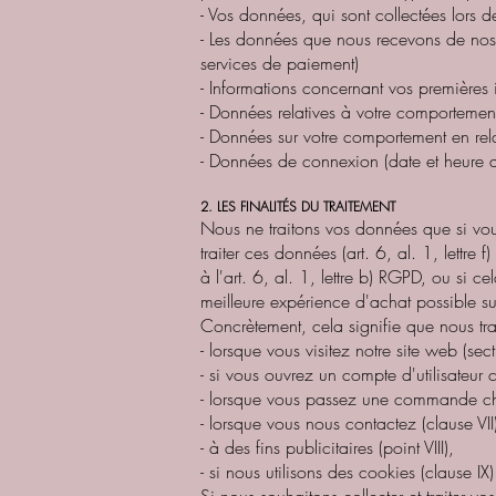
- Vos données, qui sont collectées lors de 
- Les données que nous recevons de nos 
services de paiement)
- Informations concernant vos premières i
- Données relatives à votre comportement
- Données sur votre comportement en rela
- Données de connexion (date et heure d
2. LES FINALITÉS DU TRAITEMENT
Nous ne traitons vos données que si vous
traiter ces données (art. 6, al. 1, lett
à l'art. 6, al. 1, lettre b) RGPD, ou si ce
meilleure expérience d'achat possible su
Concrètement, cela signifie que nous tr
- lorsque vous visitez notre site web (sect
- si vous ouvrez un compte d'utilisateur 
- lorsque vous passez une commande che
- lorsque vous nous contactez (clause VII
- à des fins publicitaires (point VIII),
- si nous utilisons des cookies (clause IX)