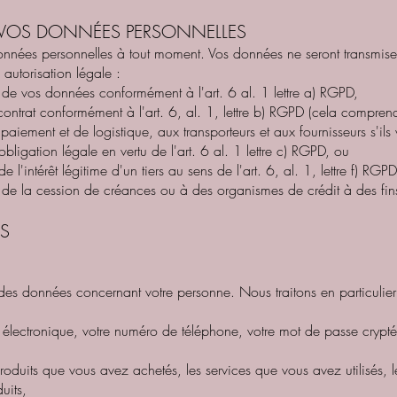
E VOS DONNÉES PERSONNELLES
onnées personnelles à tout moment. Vos données ne seront transmises
autorisation légale :
n de vos données conformément à l'art. 6 al. 1 lettre a) RGPD,
u contrat conformément à l'art. 6, al. 1, lettre b) RGPD (cela compre
aiement et de logistique, aux transporteurs et aux fournisseurs s'ils 
obligation légale en vertu de l'art. 6 al. 1 lettre c) RGPD, ou
 de l'intérêt légitime d'un tiers au sens de l'art. 6, al. 1, lettre f) 
de la cession de créances ou à des organismes de crédit à des fins 
ES
des données concernant votre personne. Nous traitons en particulier
e électronique, votre numéro de téléphone, votre mot de passe crypté 
oduits que vous avez achetés, les services que vous avez utilisés, 
uits,