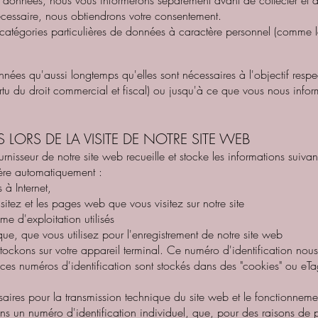
vos données, nous vous informerons séparément avant de collecter et 
nécessaire, nous obtiendrons votre consentement.
atégories particulières de données à caractère personnel (comme le
ées qu'aussi longtemps qu'elles sont nécessaires à l'objectif respect
tu du droit commercial et fiscal) ou jusqu'à ce que vous nous infor
 LORS DE LA VISITE DE NOTRE SITE WEB
ournisseur de notre site web recueille et stocke les informations suiva
fère automatiquement :
 à Internet,
isitez et les pages web que vous visitez sur notre site
ème d'exploitation utilisés
que, que vous utilisez pour l'enregistrement de notre site web
stockons sur votre appareil terminal. Ce numéro d'identification nou
 ces numéros d'identification sont stockés dans des "cookies" ou eTa
ires pour la transmission technique du site web et le fonctionnemen
ons un numéro d'identification individuel, que, pour des raisons de 