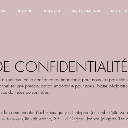
EPAS
OPTIONS
RESERVER
CARTES CADEAUX
AUX ALEN
DE CONFIDENTIALIT
u sérieux. Votre confiance est importante pour nous. La protection 
onnel est une préoccupation importante pour nous. Notre déclaratio
 vos données personnelles.
t la communauté d'acheteurs qui y est intégrée (ensemble "site web"
lieu-dit Jeantic, 33113 Origne , France (ci-après "LesLa
te des tuileries,