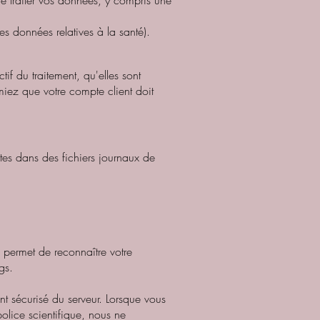
de traiter vos données, y compris une
s données relatives à la santé).
if du traitement, qu'elles sont
miez que votre compte client doit
ntes dans des fichiers journaux de
s permet de reconnaître votre
gs.
t sécurisé du serveur. Lorsque vous
police scientifique, nous ne