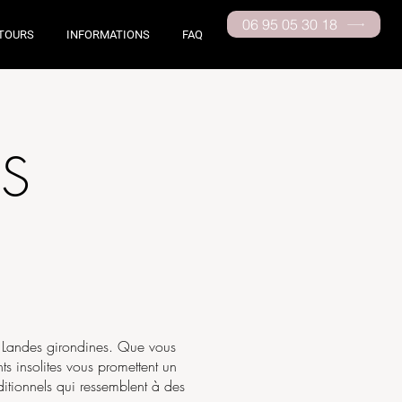
06 95 05 30 18
TOURS
INFORMATIONS
FAQ
ÉS
 Landes girondines. Que vous
ts insolites vous promettent un
itionnels qui ressemblent à des