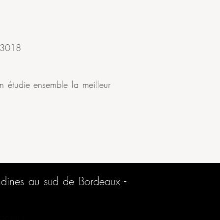
053018
 étudie ensemble la meilleur
ndines au sud de Bordeaux -
ontact