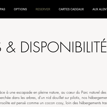
EPAS
OPTIONS
RESERVER
CARTES CADEAUX
AUX ALEN
S & DISPONIBILIT
ce à une escapade en pleine nature, au cœur du Parc naturel des
rchée dans les arbres, d’un nid douillet sur pilotis, nos hébergemen
nsolite est pensé comme un cocon cosy, loin des hébergements trad