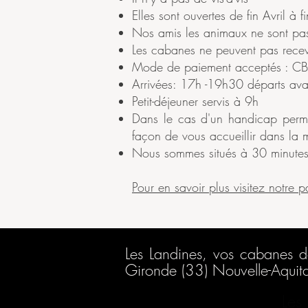
Elles sont ouvertes de fin Avril 
Nos amis les animaux ne sont p
Les cabanes ne peuvent pas recev
Mode de paiement acceptés : CB
Arrivées: 17h -19h30 départs av
Petit-déjeuner servis à 9h
Dans le cas d'un handicap perma
façon de vous accueillir dans la m
Nous sommes situés à 30 minute
Pour en savoir plus visitez notre 
Les Landines, vos cabanes d
Gironde (33) Nouvelle-Aquitai
Les