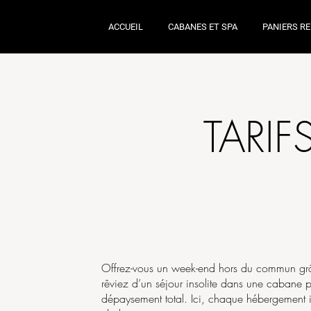
ACCUEIL
CABANES ET SPA
PANIERS R
TARIF
Offrez-vous un week-end hors du commun grâ
rêviez d’un séjour insolite dans une cabane pe
dépaysement total. Ici, chaque hébergement i