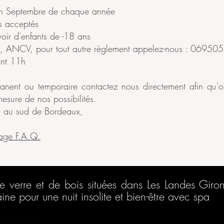
à fin Septembre de chaque année
as acceptés
oir d'enfants de -18 ans
, ANCV, pour tout autre règlement appelez-nous : 0695
ant 11h
nent ou temporaire contactez nous directement afin qu'on
esure de nos possibilités.
s au sud de Bordeaux,
page F.A.Q.
e verre et de bois situées dans Les Landes Giro
ne pour une nuit insolite et bien-être avec spa
 Landines
C